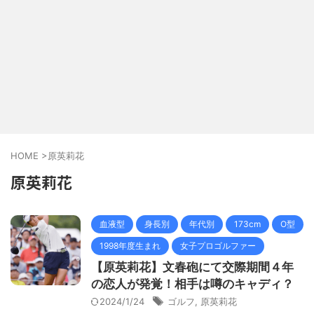
HOME
>
原英莉花
原英莉花
血液型
身長別
年代別
173cm
O型
1998年度生まれ
女子プロゴルファー
【原英莉花】文春砲にて交際期間４年
の恋人が発覚！相手は噂のキャディ？
2024/1/24
ゴルフ
,
原英莉花