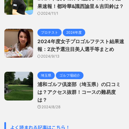
果速報！都玲華&識西諭里＆吉田鈴は？
2024/11/1
プロテスト
2024年度
2024年度女子プロゴルフテスト結果速
報：2次予選注目美人選手等まとめ
2024/9/13
埼玉県
ゴルフ場紹介
浦和ゴルフ倶楽部（埼玉県）の口コミ
は？アクセス抜群！コースの難易度
は？
2024/8/28
よく読まれる記事はこちら！