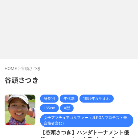
HOME
>
谷頭さつき
谷頭さつき
身長別
年代別
1999年度生まれ
165cm
A型
女子アマチュアゴルファー（JLPGA プロテスト未
合格者含む）
【谷頭さつき】ハンダトーナメント優