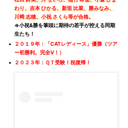
わり、吉本 ひかる、新垣 比菜、勝みなみ、
川﨑 志穂、小祝 さくら等が合格。
⇒小祝&勝を筆頭に期待の若手が控える同期
生たち！
２０１９年：「CATレディース」優勝（ツア
ー初勝利。完全V！）
２０２３年：ＱＴ受験！祝復帰！