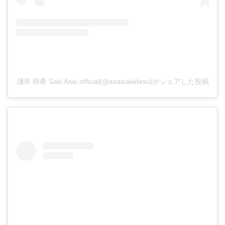
淺井 咲希 Saki Asai official(@asaisakidesu)がシェアした投稿