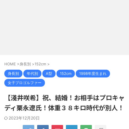
HOME
>
身長別
>
152cm
>
身長別
年代別
A型
152cm
1998年度生まれ
女子プロゴルファー
【淺井咲希】祝、結婚！お相手はプロキャ
ディ栗永遼氏！体重３８キロ時代が別人！
2023年12月20日