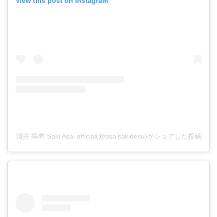
View this post on Instagram
淺井 咲希 Saki Asai official(@asaisakidesu)がシェアした投稿