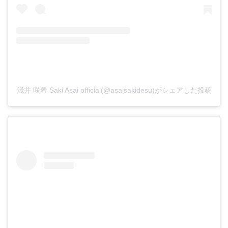
淺井 咲希 Saki Asai official(@asaisakidesu)がシェアした投稿