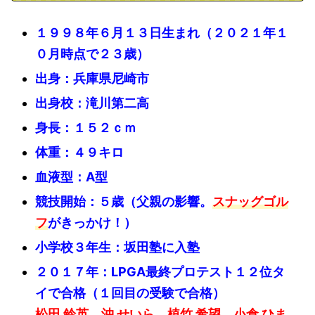
１９９８
年６月１３日生まれ（２０２１年１
０月時点で２３歳）
出身：兵庫県尼崎市
出身校：滝川第二高
身長：１５２ｃｍ
体重：４９キロ
血液型：A型
競技開始：５歳（父親の影響。
スナッグゴル
フ
がきっかけ！）
小学校３年生：坂田塾に入塾
２０１７年：LPGA最終プロテスト１２位タ
イで合格（１回目の受験で合格）
松田 鈴英、沖 せいら、植竹 希望、小倉 ひま