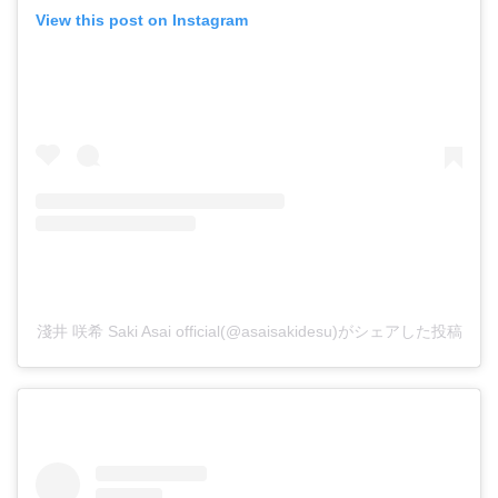
View this post on Instagram
淺井 咲希 Saki Asai official(@asaisakidesu)がシェアした投稿