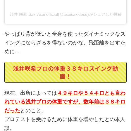
淺井 咲希 Saki Asai official(@asaisakidesu)がシェアした投稿
やっぱり背が低いと全身を使ったダイナミックなス
イングにならざるを得ないのかな、飛距離を出すた
めに…
浅井咲希プロの体重３８キロスイング動
画！
現在、出所によっては
４９キロや５４キロとも言わ
れている浅井プロの体重ですが、数年前は３８キロ
だった
とのこと。
プロテストを受けるために体重を増やしたとの本人
談。