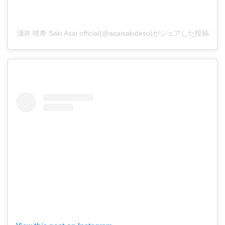
淺井 咲希 Saki Asai official(@asaisakidesu)がシェアした投稿