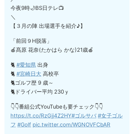
今夜9時🌙BS日テレ📺
＼
【３月の陣 出場選手を紹介♪】
「前回９H脱落」
🍎髙原 花奈(たかはら かな)21歳🍎
🐈
#愛知県
出身
🐈
#宮崎日大
高校卒
🐈ゴルフ歴 9 歳～
🐈ドライバー平均 230ｙ
👇👇番組公式YouTubeも要チェック👇👇
https://t.co/RzGjj4Z2HY
#ゴルサバ
#女子ゴル
フ
#Golf
pic.twitter.com/WGNOVFCbAR