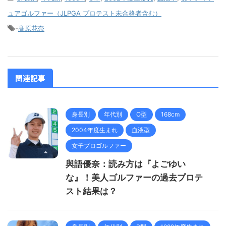
ュアゴルファー（JLPGA プロテスト未合格者含む）
-
髙原花奈
関連記事
身長別
年代別
O型
168cm
2004年度生まれ
血液型
女子プロゴルファー
與語優奈：読み方は『よごゆい
な』！美人ゴルファーの過去プロテ
スト結果は？