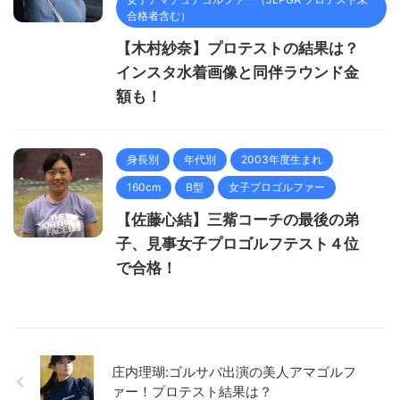
合格者含む）
【木村紗奈】プロテストの結果は？
インスタ水着画像と同伴ラウンド金
額も！
身長別
年代別
2003年度生まれ
160cm
B型
女子プロゴルファー
【佐藤心結】三觜コーチの最後の弟
子、見事女子プロゴルフテスト４位
で合格！
庄内理瑚:ゴルサバ出演の美人アマゴルフ
ァー！プロテスト結果は？