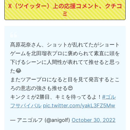
X（ツイッター）上の応援コメント、クチコ
ミ
髙原花奈さん、ショットが乱れてたがショート
ゲームを北田瑠衣プロに褒められて素直に頭を
下げるシーンに人間性が表れてて推せると思っ
た😂
またツアープロになると目を見て発言するとこ
ろの意志の強さも推せる😍
キンクミが2勝目、キミを待ってるよ！
#ゴル
フサバイバル
pic.twitter.com/yakL3FZ5Mw
— アニゴルフ (@anigolf)
October 30, 2022