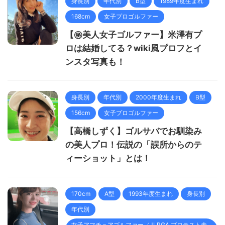
身長別
年代別
B型
1989年度生まれ
168cm
女子プロゴルファー
【㊙美人女子ゴルファー】米澤有プ
ロは結婚してる？wiki風プロフとイ
ンスタ写真も！
身長別
年代別
2000年度生まれ
B型
156cm
女子プロゴルファー
【高橋しずく】ゴルサバでお馴染み
の美人プロ！伝説の「誤所からのテ
ィーショット」とは！
170cm
A型
1993年度生まれ
身長別
年代別
女子アマチュアゴルファー（JLPGA プロテスト未