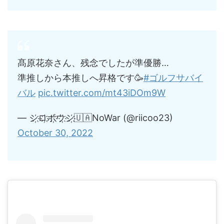
髙原花奈さん、残念でしたが準優勝…
準推しから本推しへ昇格です🥳
#ゴルフサバイ
バル
pic.twitter.com/mt43iDOm9W
— シ҉ロ҉ボ҉ウ҉シ҉🇺🇦NoWar (@riicoo23)
October 30, 2022