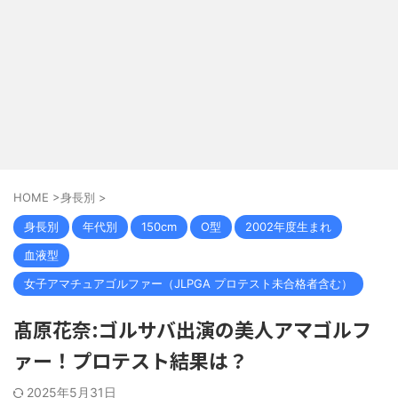
HOME
>
身長別
>
身長別
年代別
150cm
O型
2002年度生まれ
血液型
女子アマチュアゴルファー（JLPGA プロテスト未合格者含む）
髙原花奈:ゴルサバ出演の美人アマゴルフ
ァー！プロテスト結果は？
2025年5月31日