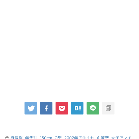
-
身長別
,
年代別
,
150cm
,
O型
,
2002年度生まれ
,
血液型
,
女子アマチ