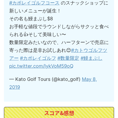
#カポレイゴルフコース
のスナックショップに
新しいメニューが誕生！
その名も鰻まぶし$8
お手軽な値段でラウンドしながらサクッと食べ
られる👍そして美味しい〜
数量限定みたいなので、ハーフターンで売店に
寄った際は是非お試しあれ😊
#カトウゴルフツ
アー
#カポレイゴルフ
#数量限定
#鰻まぶし
pic.twitter.com/IykVoM59oQ
— Kato Golf Tours (@kato_golf)
May 8,
2019
スコア&感想