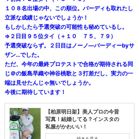
１０８名出場の中、この順位。バーディも取れたし
立派な成績じゃないでしょうか！
もしかしたら予選突破の可能性も秘めているし。
⇒２日目９５位タイ（＋１０ ７５、７９）
予選突破ならず。２日目はノーノ―バーディーbyサ
ザン…でした。
ただ、今年の最終プロテストで合格が期待される同
じ＠の飯島早織や神谷桃歌と３打差だし、実力の一
端は見せたんじゃ無いでしょうか。
今後に期待しています！
【柏原明日架】美人プロの今昔
写真！結婚してる？インスタの
私服がかわいい！
続きを見る