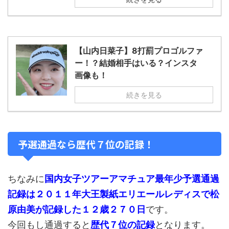
【山内日菜子】8打罰プロゴルファ
ー！？結婚相手はいる？インスタ
画像も！
続きを見る
予選通過なら歴代７位の記録！
ちなみに
国内女子ツアーアマチュア最年少予選通過
記録は２０１１年大王製紙エリエールレディスで松
原由美が記録した１２歳２７０日
です。
今回もし通過すると
歴代７位の記録
となります。