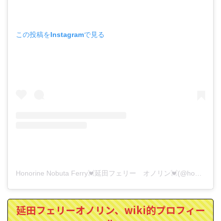
この投稿をInstagramで見る
Honorine Nobuta Ferry💓延田フェリー オノリン💓(@honorinegolf)がシェアした投稿
延田フェリーオノリン、wiki的プロフィー