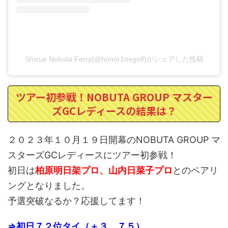
Shizue Nobuta Ferry(@honor1negolf)がシェアした投稿
ツアー初参戦！NOBUTA GROUP マスター
ズGCレディースの結果は？
２０２３年１０月１９日開幕のNOBUTA GROUP マ
スターズGCレディースにツアー初参戦！
初日は
柏原明日架プロ、山内日菜子プロ
とのペアリ
ングとなりました。
予選突破なるか？応援してます！
⇒初日７２位タイ（＋３ ７５）