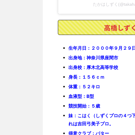
たかはしずく(@takah
高橋しずく
生年月日：２０００年９月２９
出身地：神奈川県座間市
出身校：厚木北高等学校
身長：１５６ｃｍ
体重：５２キロ
血液型：B型
競技開始：５歳
妹：こはく（しずくプロの４つ
れは吉田弓美子プロ。
得意クラブ：パター