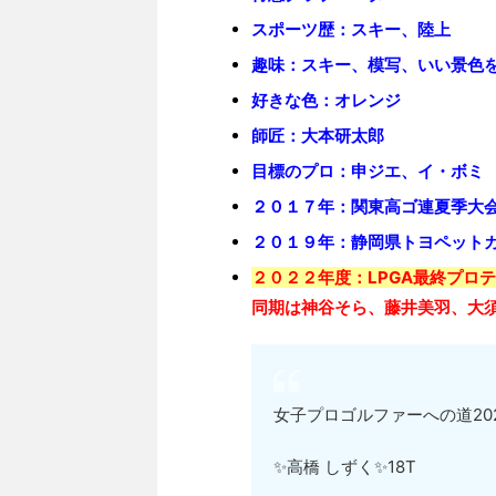
スポーツ歴：スキー、陸上
趣味：スキー、模写、いい景色
好きな色：オレンジ
師匠：大本研太郎
目標のプロ：申ジエ、イ・ボミ
２０１７年：関東高ゴ連夏季大会
２０１９年：静岡県トヨペットカ
２０２２年度：LPGA最終プロ
同期は神谷そら、藤井美羽、大
女子プロゴルファーへの道202
✨高橋 しずく✨18T