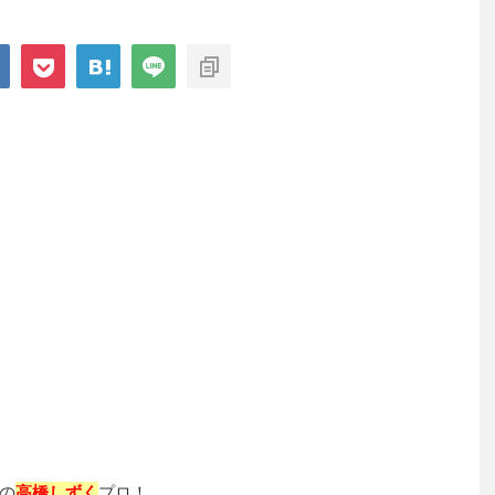
の
高橋しずく
プロ！