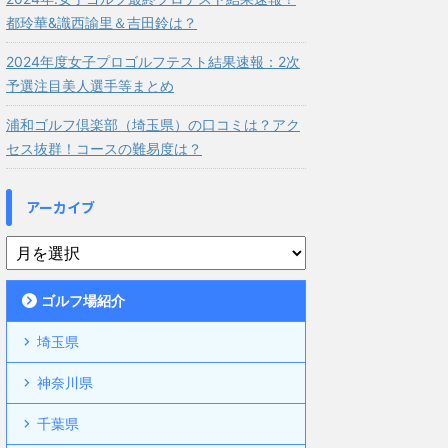
都玲華&識西諭里＆吉田鈴は？
2024年度女子プロゴルフテスト結果速報：2次
予選注目美人選手等まとめ
浦和ゴルフ倶楽部（埼玉県）の口コミは？アク
セス抜群！コースの難易度は？
アーカイブ
ゴルフ場紹介
埼玉県
神奈川県
千葉県