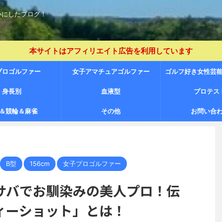
心にしたブログ！
本サイトはアフィリエイト広告を利用しています
プロゴルファー
女子アマチュアゴルファー
ゴルフ好き女性芸
身長別
（JLPGA プロテスト未合格者含
血液型
プロテス
＆競輪＆麻雀
その他
む）
お問い合
B型
156cm
女子プロゴルファー
サバでお馴染みの美人プロ！伝
ィーショット」とは！