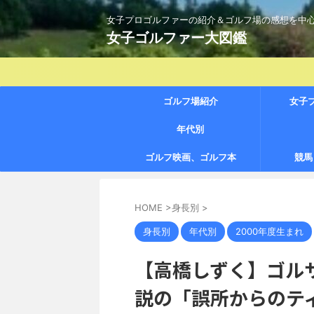
女子プロゴルファーの紹介＆ゴルフ場の感想を中
女子ゴルファー大図鑑
ゴルフ場紹介
女子
年代別
ゴルフ映画、ゴルフ本
競馬
HOME
>
身長別
>
身長別
年代別
2000年度生まれ
【高橋しずく】ゴル
説の「誤所からのテ