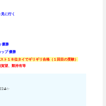
を見に行く
 優勝
ップ 優勝
テスト１８位タイでギリギリ合格（１回目の受験）
須賀望、鄭持有等
2⛳️✨