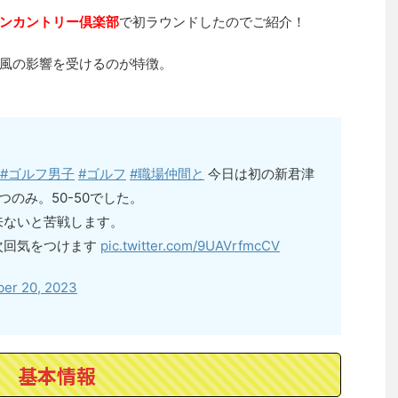
ンカントリー倶楽部
で初ラウンドしたのでご紹介！
風の影響を受けるのが特徴。
#ゴルフ男子
#ゴルフ
#職場仲間と
今日は初の新君津
のみ。50-50でした。
来ないと苦戦します。
次回気をつけます
pic.twitter.com/9UAVrfmcCV
ber 20, 2023
基本情報