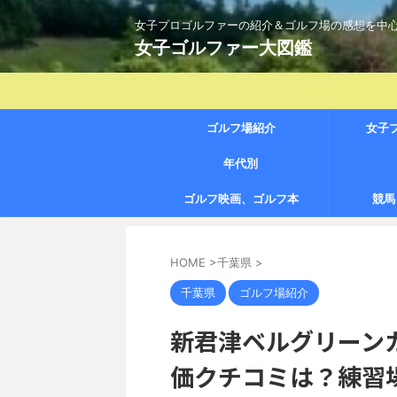
女子プロゴルファーの紹介＆ゴルフ場の感想を中
女子ゴルファー大図鑑
ゴルフ場紹介
女子
年代別
ゴルフ映画、ゴルフ本
競馬
HOME
>
千葉県
>
千葉県
ゴルフ場紹介
新君津ベルグリーン
価クチコミは？練習