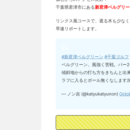
千葉県君津市にある
新君津ベルグリー
リンクス風コースで、遮る木も少なく
早速リポートします。
#新君津ベルグリーン
#千葉ゴルフ
ベルグリーン。風強く苦戦。パー2つ
傾斜地からの打ち方をきちんと出
ラフに入るとボール無くなします
— ノン吉 (@katyukatyunon)
Octo