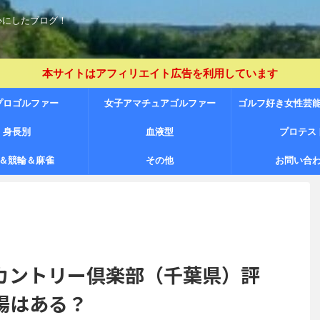
心にしたブログ！
本サイトはアフィリエイト広告を利用しています
プロゴルファー
女子アマチュアゴルファー
ゴルフ好き女性芸
身長別
（JLPGA プロテスト未合格者含
血液型
プロテス
＆競輪＆麻雀
その他
む）
お問い合
カントリー倶楽部（千葉県）評
場はある？