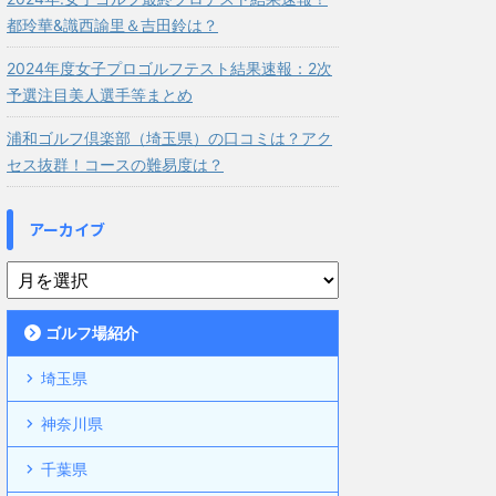
都玲華&識西諭里＆吉田鈴は？
2024年度女子プロゴルフテスト結果速報：2次
予選注目美人選手等まとめ
浦和ゴルフ倶楽部（埼玉県）の口コミは？アク
セス抜群！コースの難易度は？
アーカイブ
ゴルフ場紹介
埼玉県
神奈川県
千葉県