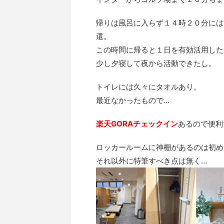
帰りは風呂に入らず１４時２０分には
還。
この時間に帰ると１日を有効活用した
少し夕寝して夜から活動できたし。
トイレには久々にタオルあり。
最近なかったもので…
楽天GORAチェックイン
あるので便利
ロッカールームに神棚があるのは初め
それ以外に特筆すべき点は無く…