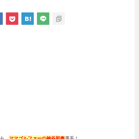
み、
ママゴルファーの神谷和奏
選手！