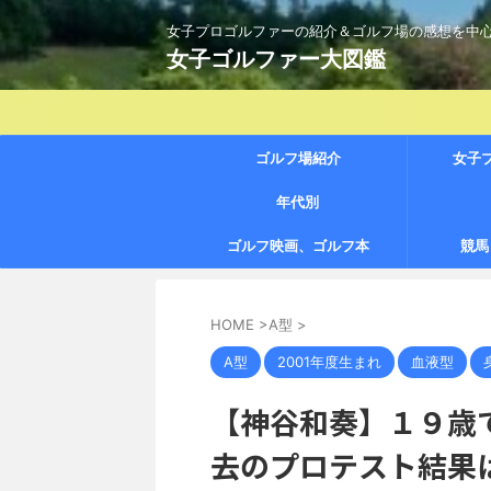
女子プロゴルファーの紹介＆ゴルフ場の感想を中
女子ゴルファー大図鑑
ゴルフ場紹介
女子
年代別
ゴルフ映画、ゴルフ本
競馬
HOME
>
A型
>
A型
2001年度生まれ
血液型
【神谷和奏】１９歳
去のプロテスト結果