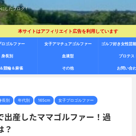
心にしたブログ！
本サイトはアフィリエイト広告を利用しています
プロゴルファー
女子アマチュアゴルファー
ゴルフ好き女性芸
身長別
（JLPGA プロテスト未合格者含
血液型
プロテス
＆競輪＆麻雀
その他
む）
お問い合
身長別
年代別
165cm
女子プロゴルファー
で出産したママゴルファー！過
は？